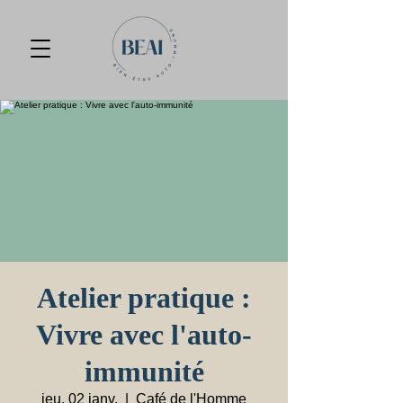
Atelier pratique :
Vivre avec l'auto-
immunité
jeu. 02 janv.
  |  
Café de l'Homme