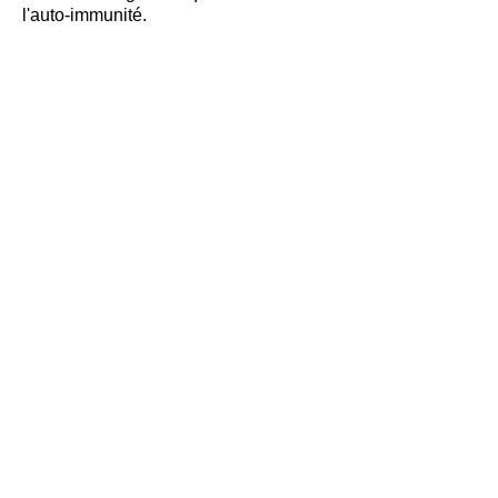
l'auto-immunité.
Bien-Être Auto-Immune
Qui sommes-nous ?
Chaîne YouTube
Mentions légales
Newsletter
CGV
Blog
Contact
Nos partenaires
Suivez-nous sur nos réseaux sociaux :