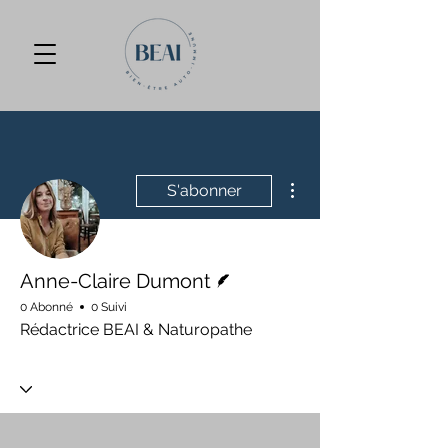
Plus d'actions
S'abonner
Écrivain
Anne-Claire Dumont
0 Abonné
0 Suivi
Rédactrice BEAI & Naturopathe