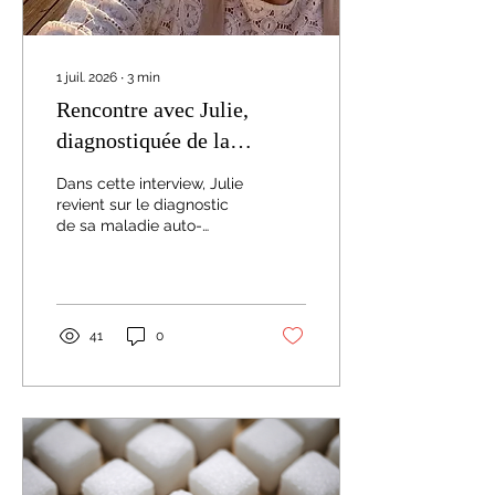
1 juil. 2026
∙
3
min
Rencontre avec Julie,
diagnostiquée de la
maladie de Gougerot à 23
Dans cette interview, Julie
ans
revient sur le diagnostic
de sa maladie auto-
immune à l'âge de 23 ans,
la maladie de Gougerot.
41
0