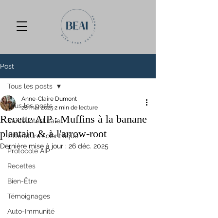
Post
Tous les posts
Anne-Claire Dumont
Tous les posts
28 mai 2025
2 min de lecture
Recette AIP : Muffins à la banane
Santé intestinale
plantain & à l'arrow-root
Littérature scientifique
Dernière mise à jour :
26 déc. 2025
Protocole AIP
Recettes
Bien-Être
Témoignages
Auto-Immunité