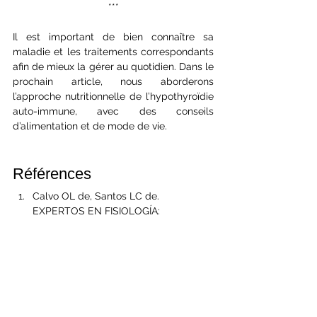
***
Il est important de bien connaître sa 
maladie et les traitements correspondants 
afin de mieux la gérer au quotidien. Dans le 
prochain article, nous aborderons 
l’approche nutritionnelle de l’hypothyroïdie 
auto-immune, avec des conseils 
d’alimentation et de mode de vie.
Références
Calvo OL de, Santos LC de. 
EXPERTOS EN FISIOLOGÍA: 
RESUMEN DE LO QUE DEBES SABER 
DE LAS HORMONAS TIROIDEAS. Rev 
Méd Científica. 2020;33(2):31-45. 
https://scielo.isciii.es/scielo.php?
script=sci_arttext&pid=S2444-
79862020000300002
Introducción a la glándula tiroidea - 