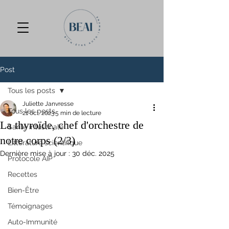
Post
Tous les posts
Juliette Janvresse
Tous les posts
21 oct. 2023
5 min de lecture
La thyroïde, chef d'orchestre de
Santé intestinale
notre corps (2/3)
Littérature scientifique
Dernière mise à jour :
30 déc. 2025
Protocole AIP
Recettes
Bien-Être
Témoignages
Auto-Immunité